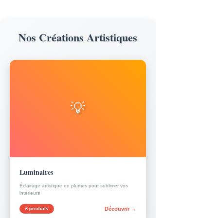
Nos Créations Artistiques
💡
Luminaires
Éclairage artistique en plumes pour sublimer vos
intérieurs
Découvrir →
6 produits