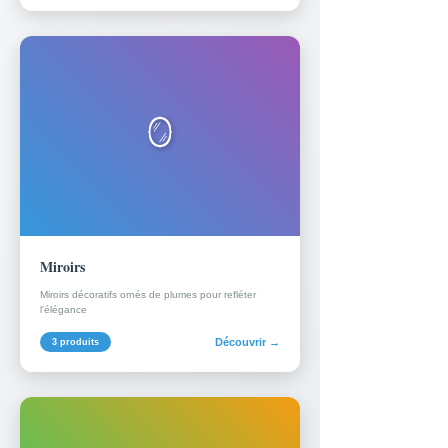
🪞
Miroirs
Miroirs décoratifs ornés de plumes pour refléter
l'élégance
Découvrir →
3 produits