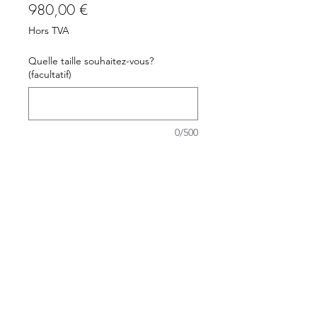
Prix
980,00 €
Hors TVA
Quelle taille souhaitez-vous?
(facultatif)
0/500
Quantité
*
Ajouter au panier
Commander et payer
Ce luminaire est composé de 60