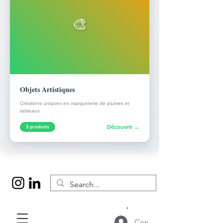
🎨
Objets Artistiques
Créations uniques en marqueterie de plumes et
tableaux
Découvrir →
3 produits
Connexion