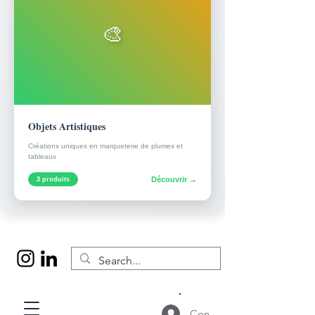
🎨
Objets Artistiques
Créations uniques en marqueterie de plumes et
tableaux
Découvrir →
3 produits
Connexion