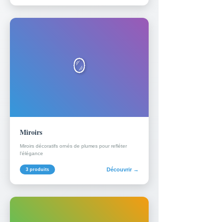
🪞
Miroirs
Miroirs décoratifs ornés de plumes pour refléter
l'élégance
Découvrir →
3 produits