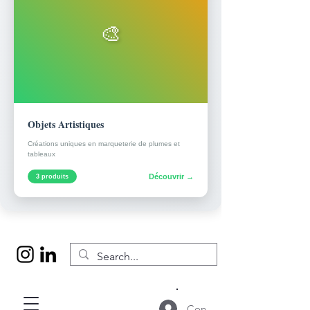
🎨
Objets Artistiques
Créations uniques en marqueterie de plumes et
tableaux
Découvrir →
3 produits
Connexion