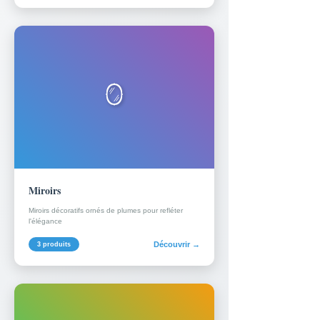
🪞
Miroirs
Miroirs décoratifs ornés de plumes pour refléter
l'élégance
Découvrir →
3 produits