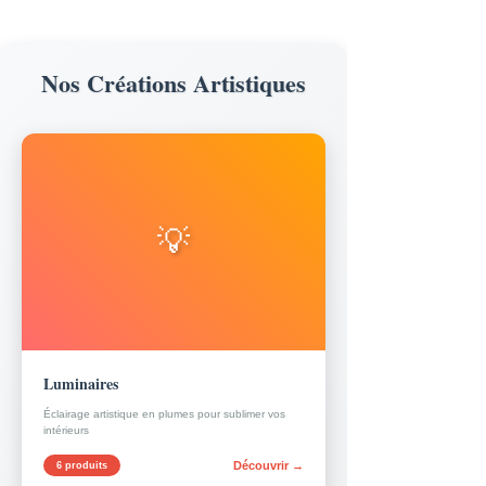
Nos Créations Artistiques
💡
Luminaires
Éclairage artistique en plumes pour sublimer vos
intérieurs
Découvrir →
6 produits